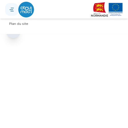
Explorer, recherche d'adress
Mentions légales
Plan du site