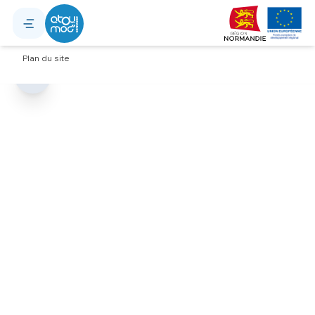
Explorer, recherche d'adress
Mentions légales
Plan du site